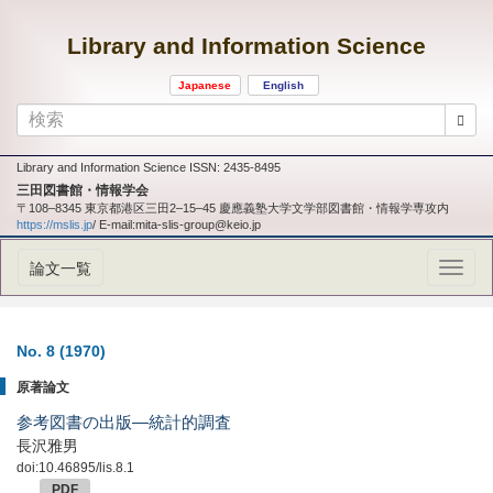
Library and Information Science
Japanese
English
Library and Information Science ISSN: 2435-8495
三田図書館・情報学会
〒108‒8345 東京都港区三田2‒15‒45 慶應義塾大学文学部図書館・情報学専攻内
https://mslis.jp
/ E-mail:mita-slis-group@keio.jp
論文一覧
No. 8
(1970)
原著論文
参考図書の出版―統計的調査
長沢雅男
doi:10.46895/lis.8.1
PDF