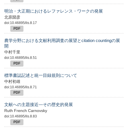
明治・大正期におけるレファレンス・ワークの発展
北原圀彦
doi:10.46895/lis.8.17
PDF
農学分野における文献利用調査の展望とcitation countingの展
開
中村千里
doi:10.46895/lis.8.51
PDF
標準書誌記述と統一目録規則について
中村初雄
doi:10.46895/lis.8.71
PDF
文献への主題接近―その歴史的発展
Ruth French Carnovsky
doi:10.46895/lis.8.83
PDF