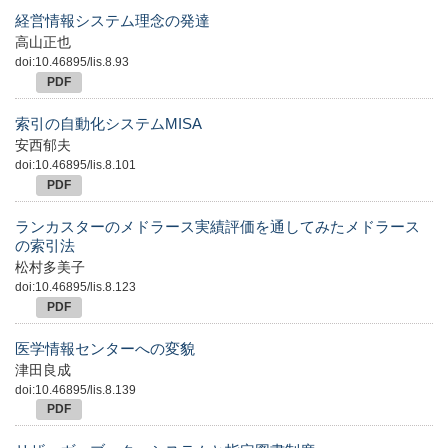
経営情報システム理念の発達
高山正也
doi:10.46895/lis.8.93
PDF
索引の自動化システムMISA
安西郁夫
doi:10.46895/lis.8.101
PDF
ランカスターのメドラース実績評価を通してみたメドラース
の索引法
松村多美子
doi:10.46895/lis.8.123
PDF
医学情報センターへの変貌
津田良成
doi:10.46895/lis.8.139
PDF